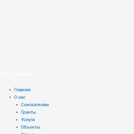
Перейти
к
содержимому
Работа Арктика
Главная
О нас
Соискателям
Гранты
Услуги
Объекты