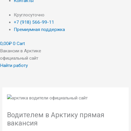
Контакты
Круглосуточно
+7 (918) 566-99-11
Премиумная поддержка
0,00
₽
0
Cart
Вакансии в Арктике
официальный сайт
Найти работу
Первоначальная
Первоначальная
Продаваемый
Продаваемый
Текущая
Текущая
цена
цена
товар
товар
цена:
цена:
составляла
составляла
500,00₽.
1350,00₽.
699,00₽.
1500,00₽.
Водителем в Арктику прямая
вакансия