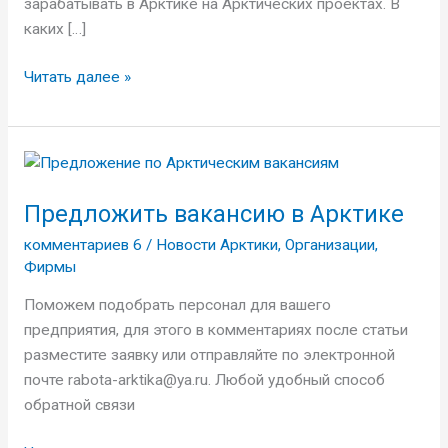
зарабатывать в Арктике на Арктических проектах. В
каких […]
Читать далее »
Предложить
вакансию
Предложить вакансию в Арктике
в
Арктике
комментариев 6
/
Новости Арктики
,
Организации
,
Фирмы
Поможем подобрать персонал для вашего
предприятия, для этого в комментариях после статьи
разместите заявку или отправляйте по электронной
почте rabota-arktika@ya.ru. Любой удобный способ
обратной связи