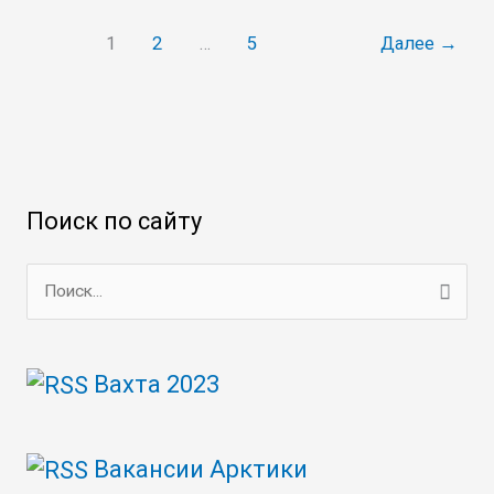
1
2
…
5
Далее
→
Поиск по сайту
П
о
и
Вахта 2023
с
к
Вакансии Арктики
: