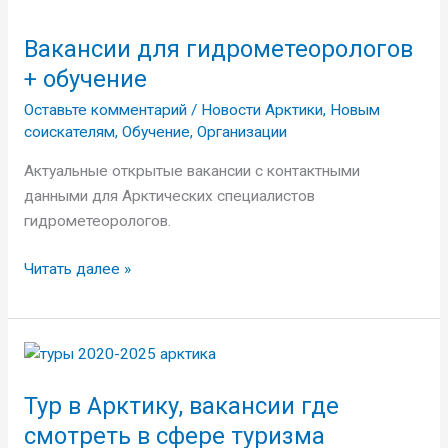
для
Вакансии для гидрометеорологов
гидрометеорологов
+
+ обучение
обучение
Оставьте комментарий
/
Новости Арктики
,
Новым
соискателям
,
Обучение
,
Организации
Актуальные открытые вакансии с контактными
данными для Арктических специалистов
гидрометеорологов.
Читать далее »
Тур
в
Тур в Арктику, вакансии где
Арктику,
вакансии
смотреть в сфере туризма