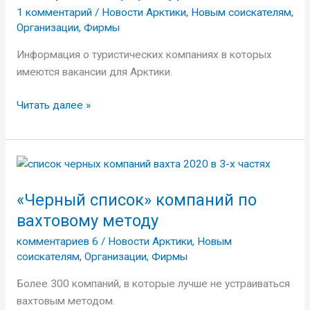
где
1 комментарий
/
Новости Арктики
,
Новым соискателям
,
смотреть
Организации
,
Фирмы
в
Информация о туристических компаниях в которых
сфере
имеются вакансии для Арктики.
туризма
Читать далее »
«Черный
список»
«Черный список» компаний по
компаний
по
вахтовому методу
вахтовому
комментариев 6
/
Новости Арктики
,
Новым
методу
соискателям
,
Организации
,
Фирмы
Более 300 компаний, в которые лучше не устраиваться
вахтовым методом.