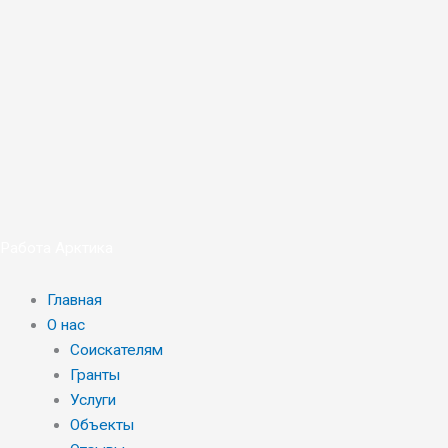
Перейти
к
содержимому
Работа Арктика
Главная
О нас
Соискателям
Гранты
Услуги
Объекты