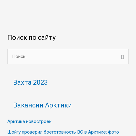
Поиск по сайту
П
о
и
Вахта 2023
с
к
Вакансии Арктики
:
Арктика новостроек
Шойгу проверил боеготовность ВС в Арктике: фото