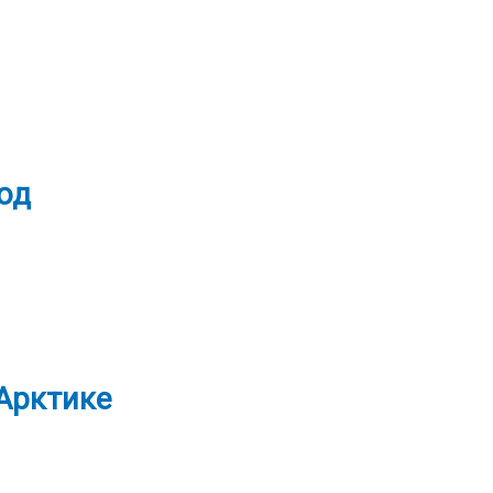
од
 Арктике