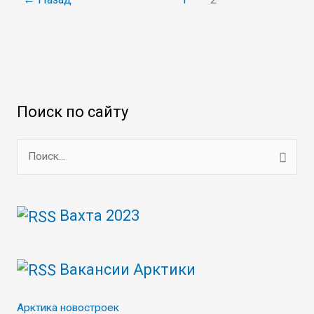
Поиск по сайту
П
о
и
Вахта 2023
с
к
Вакансии Арктики
:
Арктика новостроек