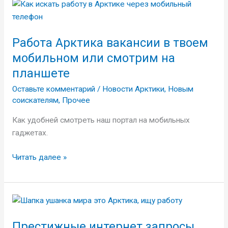
Работа
Арктика
вакансии
Работа Арктика вакансии в твоем
в
твоем
мобильном или смотрим на
мобильном
планшете
или
Оставьте комментарий
/
Новости Арктики
,
Новым
смотрим
соискателям
,
Прочее
на
планшете
Как удобней смотреть наш портал на мобильных
гаджетах.
Читать далее »
Престижные
интернет
Престижные интернет запросы
запросы