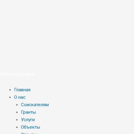
Перейти
к
содержимому
Работа Арктика
Главная
О нас
Соискателям
Гранты
Услуги
Объекты