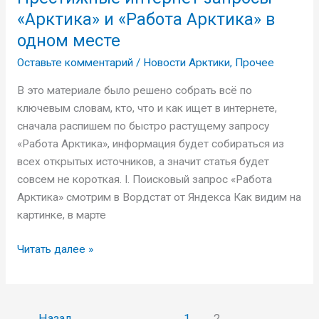
«Арктика»
«Арктика» и «Работа Арктика» в
и
одном месте
«Работа
Оставьте комментарий
/
Новости Арктики
,
Прочее
Арктика»
в
В это материале было решено собрать всё по
одном
ключевым словам, кто, что и как ищет в интернете,
месте
сначала распишем по быстро растущему запросу
«Работа Арктика», информация будет собираться из
всех открытых источников, а значит статья будет
совсем не короткая. I. Поисковый запрос «Работа
Арктика» смотрим в Вордстат от Яндекса Как видим на
картинке, в марте
Читать далее »
←
Назад
1
2